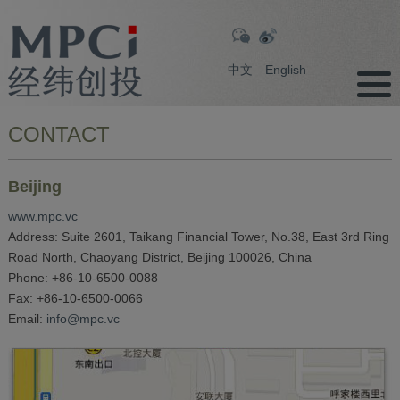
中文
English
CONTACT
Beijing
www.mpc.vc
Address:
Suite 2601, Taikang Financial Tower, No.38, East 3rd Ring
Road North, Chaoyang District, Beijing 100026, China
Phone:
+86-10-6500-0088
Fax:
+86-10-6500-0066
Email:
info@mpc.vc