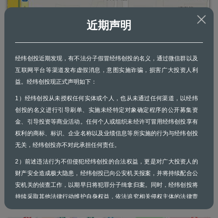
近期声明
经纬创投近期发现，有不法分子假冒经纬创投的名义，通过微信群以及
互联网平台等渠道发布虚假消息，意图实施诈骗，损害广大投资人利
益。经纬创投现正式声明如下：
1）经纬创投从未授权任何实体或个人，也从未通过任何渠道，以经纬
guide>
Enlarge map
创投的名义进行引导刷单、实施未经特定对象确定程序的公开募集资
金、引导投资等商业活动。任何个人或组织未经许可冒用经纬创投享有
Shanghai
权利的商标、标识、企业名称以及业绩信息等所实施的行为与经纬创投
www.mpc.vc
无关，经纬创投亦不对此承担任何责任。
Address:
Room 910, Link Square 1, No. 222 Hubin Road, Shanghai,
2）前述违法行为不但侵犯经纬创投的合法权益，更是对广大投资人的
China 200021
财产安全造成极大隐患，经纬创投已向公安机关报案，并将持续配合公
Phone:
+86-21-6162-0600
安机关的侦查工作，以期早日将犯罪分子缉拿归案。同时，经纬创投将
Fax:
+86-21-6162-0660
持续采取其他法律行动维护自身权益，依法追究相关侵权主体的法律责
Email:
info@mpc.vc
任。