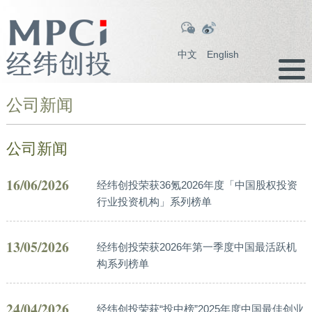
中文
English
公司新闻
公司新闻
16/06/2026
经纬创投荣获36氪2026年度「中国股权投资
行业投资机构」系列榜单
13/05/2026
经纬创投荣获2026年第一季度中国最活跃机
构系列榜单
24/04/2026
经纬创投荣获“投中榜”2025年度中国最佳创业