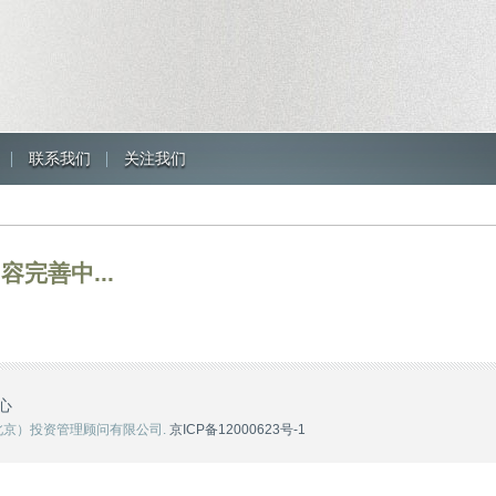
联系我们
关注我们
容完善中...
心
纬创投（北京）投资管理顾问有限公司.
京ICP备12000623号-1