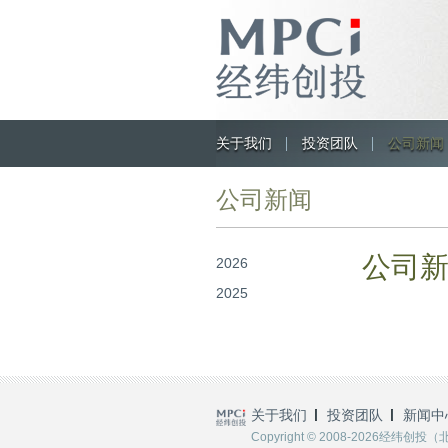
关于我们
投资团队
公司新闻
公司新闻
公司
2026
2025
关于我们
投资团队
新闻中
Copyright © 2008-2026经