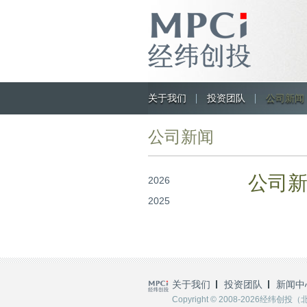
关于我们
投资团队
公司新闻
公司新闻
公司
2026
2025
关于我们
投资团队
新闻中
Copyright © 2008-2026经