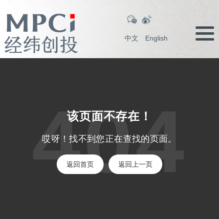
中文
English
404
该页面不存在！
哎呀！找不到您正在查找的页面。
返回首页
返回上一页