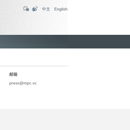
中文
English
邮箱
press@mpc.vc