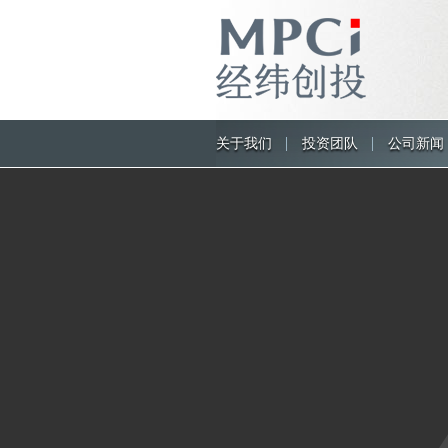
关于我们
投资团队
公司新闻