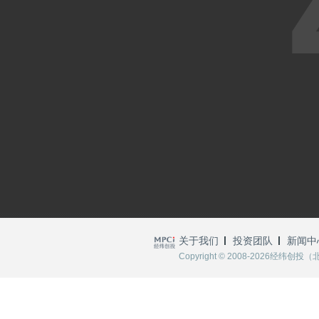
关于我们
投资团队
新闻中
Copyright © 2008-2026经